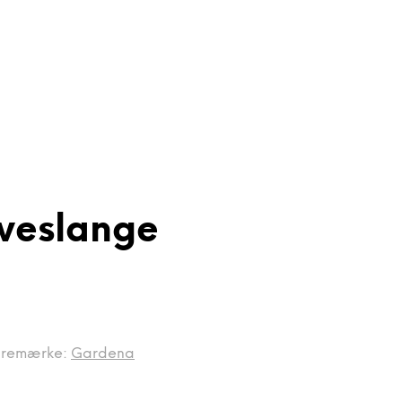
iveslange
remærke:
Gardena