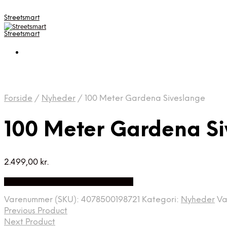
Streetsmart
Streetsmart
Forside
/
Nyheder
/
100 Meter Gardena Siveslange
100 Meter Gardena S
2.499,00
kr.
Bedste Pris Fundet på Price Index
Varenummer (SKU):
4078500198721
Kategori:
Nyheder
Va
Previous Product
Next Product