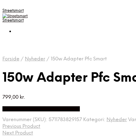
Streetsmart
Streetsmart
Forside
/
Nyheder
/
150w Adapter Pfc Smart
150w Adapter Pfc Sm
799,00
kr.
Bedste Pris Fundet på Price Index
Varenummer (SKU):
5711783829157
Kategori:
Nyheder
Va
Previous Product
Next Product