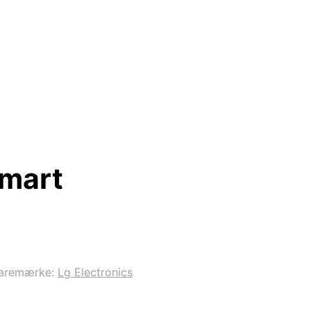
mart
aremærke:
Lg Electronics