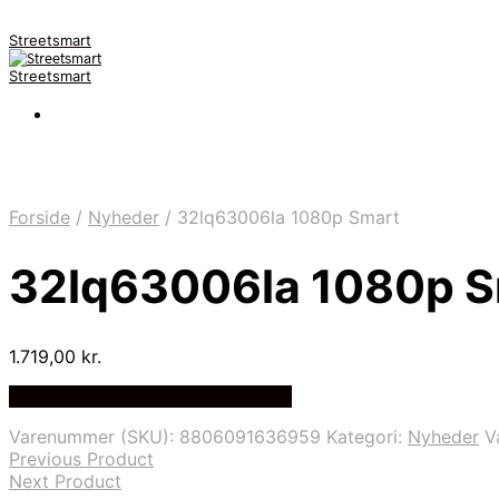
Streetsmart
Streetsmart
Forside
/
Nyheder
/
32lq63006la 1080p Smart
32lq63006la 1080p S
1.719,00
kr.
Bedste Pris Fundet på Price Index
Varenummer (SKU):
8806091636959
Kategori:
Nyheder
V
Previous Product
Next Product