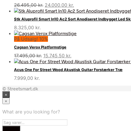
Den
Den
26.495,00
kr.
24.000,00
kr.
oprindelige
aktuelle
pris
pris
Stk Aluprofil Smart In10 Ac2 Sort Anodiseret Indbygget Led S
var:
er:
8.325,00
kr.
26.495,00 kr..
24.000,00 kr..
På Udsalg! 10%
Cagsan Verox Platformstige
Den
Den
17.495,00
kr.
15.745,50
kr.
oprindelige
aktuelle
pris
pris
Acus One For Street Wood Akustisk Guitar Forstærker Træ
var:
er:
7.999,00
kr.
17.495,00 kr..
15.745,50 kr..
© Streetsmart.dk
×
×
What are you looking for?