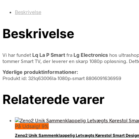
Beskrivelse
Beskrivelse
Vi har fundet
Lq La P Smart
fra
Lg Electronics
hos ultrashop
tommer Smart TV, der leverer en skarp 1080p opløsning. Det
Yderlige produktinformationer:
Produkt id: 32lq63006la-1080p-smart 8806091636959
Relaterede varer
På Udsalg! 9%
Zeno2 Unik Sammenklappelig Letvægts Kørestol Smart Desig