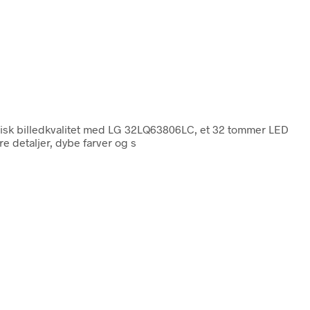
isk billedkvalitet med LG 32LQ63806LC, et 32 tommer LED
e detaljer, dybe farver og s