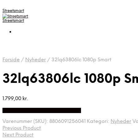
Streetsmart
Streetsmart
Forside
/
Nyheder
/
32lq63806lc 1080p Smart
32lq63806lc 1080p S
1.799,00
kr.
Bedste Pris Fundet på Price Index
Varenummer (SKU):
8806091256041
Kategori:
Nyheder
V
Previous Product
Next Product