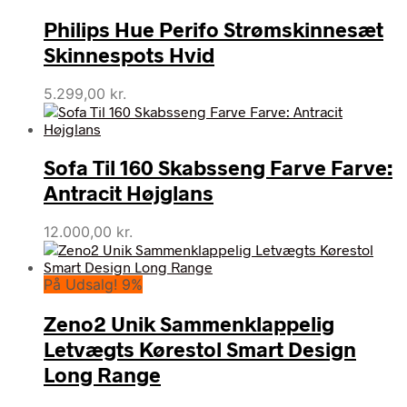
Philips Hue Perifo Strømskinnesæt
Skinnespots Hvid
5.299,00
kr.
Sofa Til 160 Skabsseng Farve Farve:
Antracit Højglans
12.000,00
kr.
På Udsalg! 9%
Zeno2 Unik Sammenklappelig
Letvægts Kørestol Smart Design
Long Range