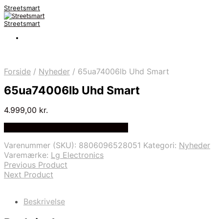
Streetsmart
Streetsmart
Forside
/
Nyheder
/
65ua74006lb Uhd Smart
65ua74006lb Uhd Smart
4.999,00
kr.
Bedste Pris Fundet på Price Index
Varenummer (SKU):
8806096528051
Kategori:
Nyheder
Varemærke:
Lg Electronics
Previous Product
Next Product
Beskrivelse