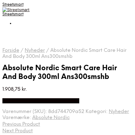
Streetsmart
Streetsmart
Forside
/
Nyheder
/
Absolute Nordic Smart Care Hair
And Body 300ml Ans300smshb
Absolute Nordic Smart Care Hair
And Body 300ml Ans300smshb
1.908,75
kr.
Bedste Pris Fundet på Price Index
Varenummer (SKU):
8dd744709a52
Kategori:
Nyheder
Varemærke:
Absolute Nordic
Previous Product
Next Product