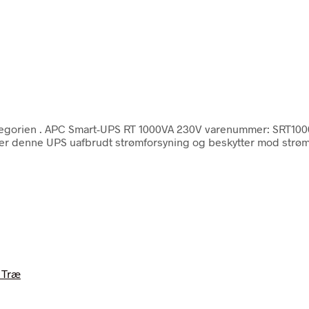
tegorien
. APC Smart-UPS RT 1000VA 230V varenummer: SRT1000R
yder denne UPS uafbrudt strømforsyning og beskytter mod str