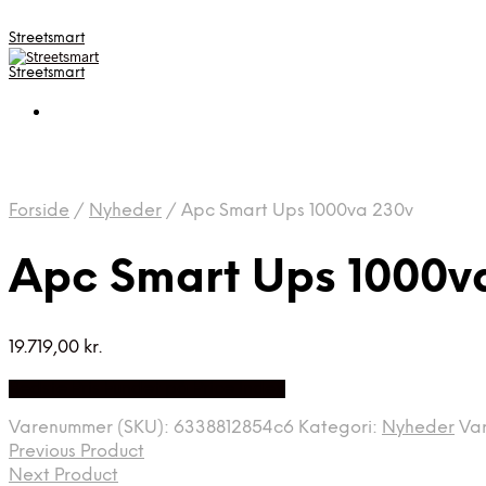
Streetsmart
Streetsmart
Forside
/
Nyheder
/
Apc Smart Ups 1000va 230v
Apc Smart Ups 1000v
19.719,00
kr.
Bedste Pris Fundet på Price Index
Varenummer (SKU):
6338812854c6
Kategori:
Nyheder
Va
Previous Product
Next Product