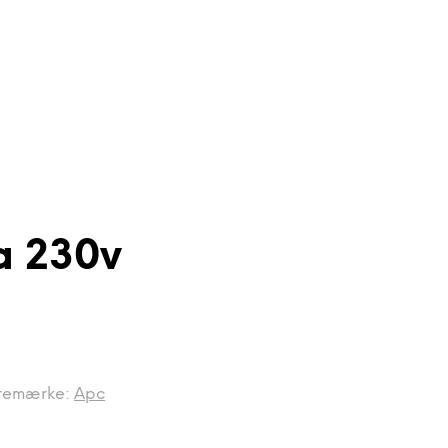
a 230v
remærke:
Apc