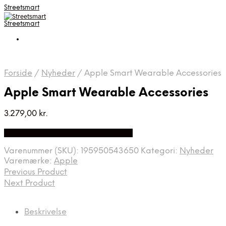
Streetsmart
Streetsmart
Forside
/
Nyheder
/
Apple Smart Wearable Accessories
Apple Smart Wearable Accessories
3.279,00
kr.
Bedste Pris Fundet på Price Index
Varenummer (SKU):
195950543650
Kategori:
Nyheder
Varemærke:
Apple
Previous Product
Next Product
Beskrivelse