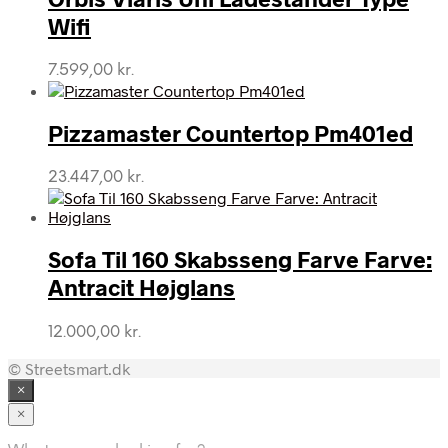
Wifi
7.599,00
kr.
Pizzamaster Countertop Pm401ed
23.447,00
kr.
Sofa Til 160 Skabsseng Farve Farve:
Antracit Højglans
12.000,00
kr.
© Streetsmart.dk
×
×