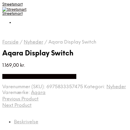
Streetsmart
Streetsmart
Forside
/
Nyheder
/
Aqara Display Switch
Aqara Display Switch
1.169,00
kr.
Bedste Pris Fundet på Price Index
Varenummer (SKU):
6975833357475
Kategori:
Nyheder
Varemærke:
Aqara
Previous Product
Next Product
Beskrivelse