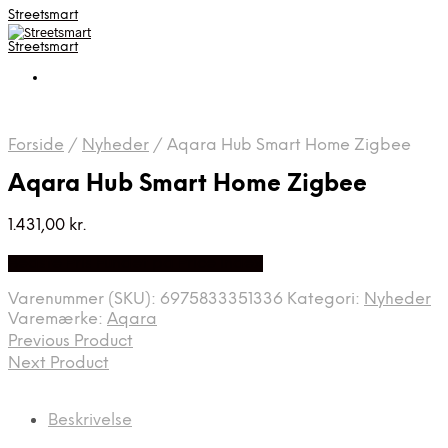
Streetsmart
Streetsmart
Forside
/
Nyheder
/
Aqara Hub Smart Home Zigbee
Aqara Hub Smart Home Zigbee
1.431,00
kr.
Bedste Pris Fundet på Price Index
Varenummer (SKU):
6975833351336
Kategori:
Nyheder
Varemærke:
Aqara
Previous Product
Next Product
Beskrivelse