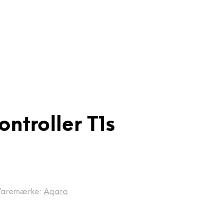
ntroller T1s
Varemærke:
Aqara