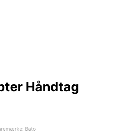
apter Håndtag
aremærke:
Bato