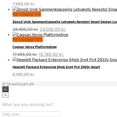
7.999,00
kr.
På Udsalg! 9%
Zeno2 Unik Sammenklappelig Letvægts Kørestol Smart Design L
Den
Den
26.495,00
kr.
24.000,00
kr.
oprindelige
aktuelle
På Udsalg! 10%
pris
pris
var:
er:
Cagsan Verox Platformstige
26.495,00 kr..
24.000,00 kr..
Den
Den
17.495,00
kr.
15.745,50
kr.
oprindelige
aktuelle
pris
pris
Hewlett Packard Enterprise 64gb 2rx4 Pc4 2933y Smart
var:
er:
6.199,00
kr.
17.495,00 kr..
15.745,50 kr..
© Streetsmart.dk
×
×
What are you looking for?