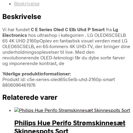
Beskrivelse
Beskrivelse
Vi har fundet
C E Series Oled C Elb Uhd P Smart
fra
Lg
Electronics
hos ultrashop i kategorien
. LG OLED65C5ELB
65 4K UHD 2160pOplev en fantastisk visuel verden med LG
OLED65C5ELB, en 65-tommers 4K UHD-TV, der bringer dine
underholdningsoplevelser til live. Med den
revolutionerende OLED-teknologi får du dybe sorte farver
og imponerende kontrast, de
Yderlige produktinformationer:
Produkt id: c5e-series-oled65c5elb-uhd-2160p-smart
8806096461976
Relaterede varer
Philips Hue Perifo Strømskinnesæt
Skinnespots Sort