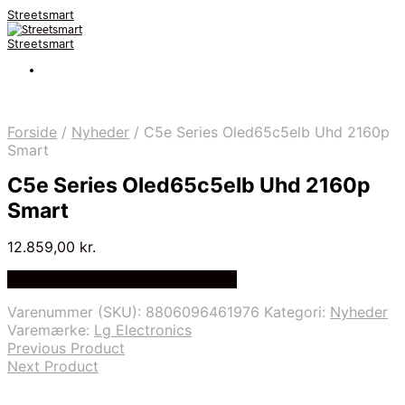
Streetsmart
Streetsmart
Forside
/
Nyheder
/
C5e Series Oled65c5elb Uhd 2160p
Smart
C5e Series Oled65c5elb Uhd 2160p
Smart
12.859,00
kr.
Bedste Pris Fundet på Price Index
Varenummer (SKU):
8806096461976
Kategori:
Nyheder
Varemærke:
Lg Electronics
Previous Product
Next Product