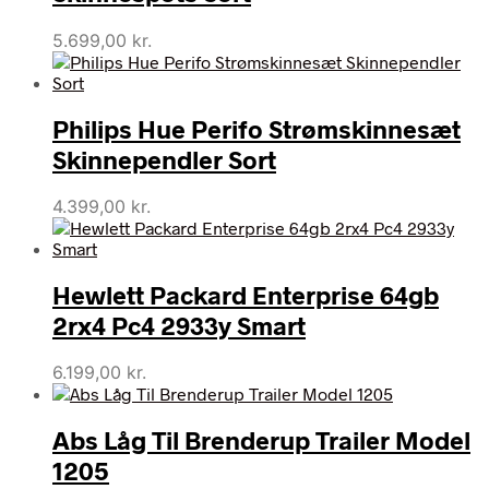
5.699,00
kr.
Philips Hue Perifo Strømskinnesæt
Skinnependler Sort
4.399,00
kr.
Hewlett Packard Enterprise 64gb
2rx4 Pc4 2933y Smart
6.199,00
kr.
Abs Låg Til Brenderup Trailer Model
1205