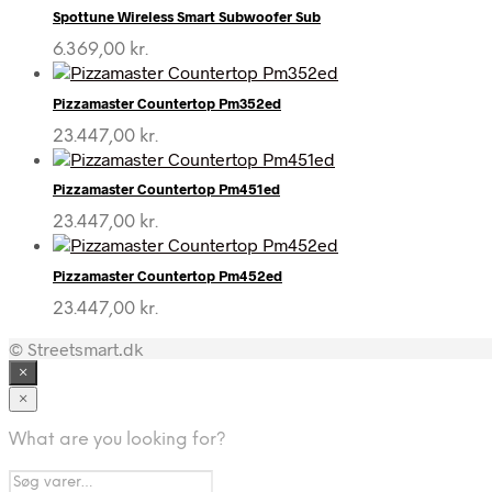
Spottune Wireless Smart Subwoofer Sub
6.369,00
kr.
Pizzamaster Countertop Pm352ed
23.447,00
kr.
Pizzamaster Countertop Pm451ed
23.447,00
kr.
Pizzamaster Countertop Pm452ed
23.447,00
kr.
© Streetsmart.dk
×
×
What are you looking for?