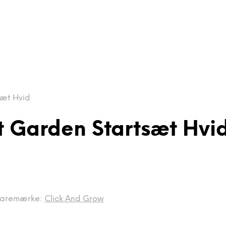
sæt Hvid
 Garden Startsæt Hvi
aremærke:
Click And Grow