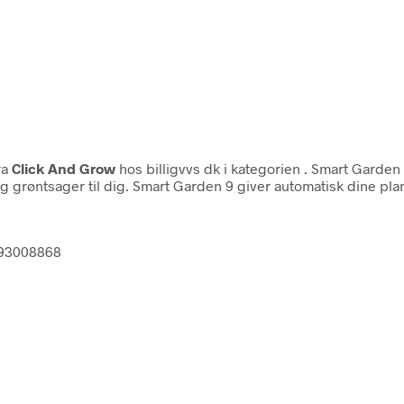
ra
Click And Grow
hos billigvvs dk i kategorien
. Smart Garden 
 og grøntsager til dig. Smart Garden 9 giver automatisk dine p
793008868