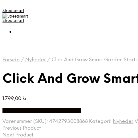
Streetsmart
Streetsmart
Forside
/
Nyheder
/
Click And Grow Smart Garden Start
Click And Grow Smart
1.799,00
kr.
Bedste Pris Fundet på Price Index
Varenummer (SKU):
4742793008868
Kategori:
Nyheder
V
Previous Product
Next Product