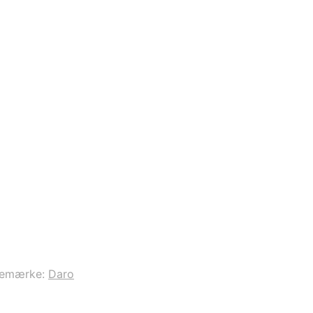
remærke:
Daro