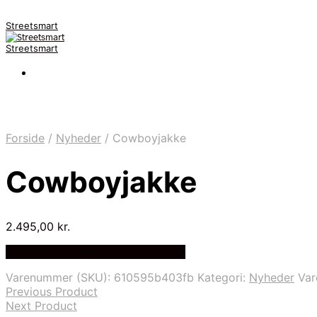
Streetsmart
Streetsmart
Forside
/
Nyheder
/
Cowboyjakke
Cowboyjakke
2.495,00
kr.
Bedste Pris Fundet på Price Index
Varenummer (SKU):
610595b403fb
Kategori:
Nyheder
Va
Previous Product
Next Product