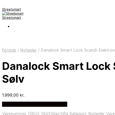
Streetsmart
Streetsmart
Forside
/
Nyheder
/
Danalock Smart Lock Scandi Elektroni
Danalock Smart Lock 
Sølv
1.999,00
kr.
Bedste Pris Fundet på Price Index
Varenummer (SKU):
f4d330ec1dfa
Kategori:
Nyheder
Var