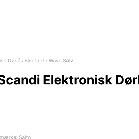
sk Dørlås Bluetooth Wave Sølv
Scandi Elektronisk Dør
emærke:
Salto