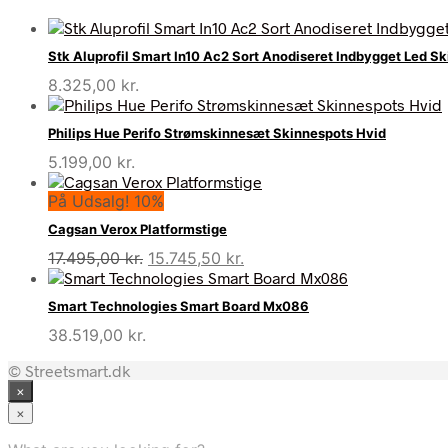
Stk Aluprofil Smart In10 Ac2 Sort Anodiseret Indbygget Led S
8.325,00
kr.
Philips Hue Perifo Strømskinnesæt Skinnespots Hvid
5.199,00
kr.
På Udsalg! 10%
Cagsan Verox Platformstige
Den
Den
17.495,00
kr.
15.745,50
kr.
oprindelige
aktuelle
pris
pris
Smart Technologies Smart Board Mx086
var:
er:
38.519,00
kr.
17.495,00 kr..
15.745,50 kr..
© Streetsmart.dk
×
×