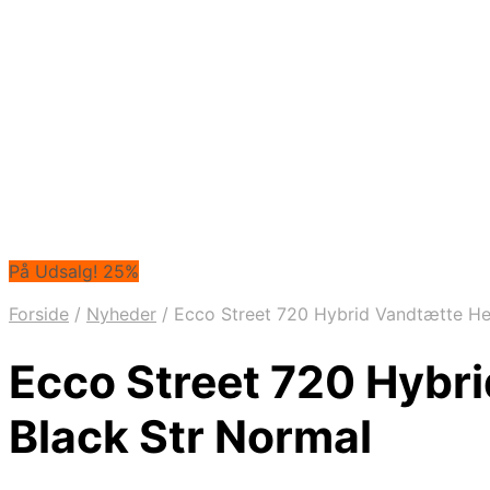
På Udsalg! 25%
Forside
/
Nyheder
/
Ecco Street 720 Hybrid Vandtætte He
Ecco Street 720 Hybr
Black Str Normal