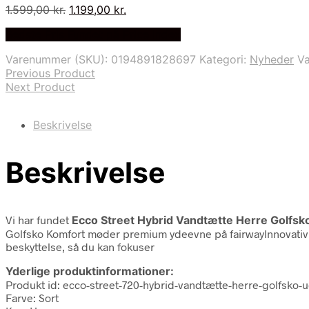
Den
Den
1.599,00
kr.
1.199,00
kr.
oprindelige
aktuelle
Bedste Pris Fundet på Price Index
pris
pris
var:
er:
Varenummer (SKU):
0194891828697
Kategori:
Nyheder
V
1.599,00 kr..
1.199,00 kr..
Previous Product
Next Product
Beskrivelse
Beskrivelse
Vi har fundet
Ecco Street Hybrid Vandtætte Herre Golfsk
Golfsko Komfort møder premium ydeevne på fairwayInnovativ t
beskyttelse, så du kan fokuser
Yderlige produktinformationer:
Produkt id: ecco-street-720-hybrid-vandtætte-herre-golfsko-
Farve: Sort