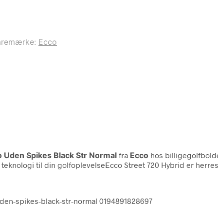
aremærke:
Ecco
o Uden Spikes Black Str Normal
fra
Ecco
hos billigegolfbold
eknologi til din golfoplevelseEcco Street 720 Hybrid er herr
uden-spikes-black-str-normal 0194891828697