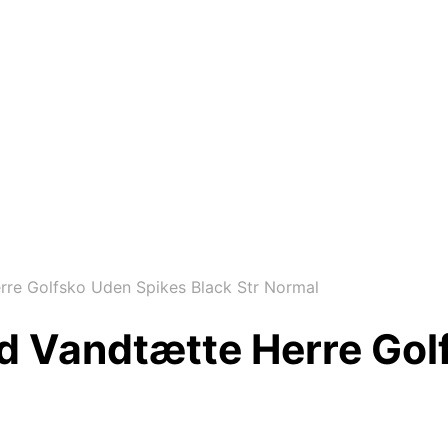
rre Golfsko Uden Spikes Black Str Normal
id Vandtætte Herre Gol