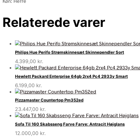
Køn: Herre
Relaterede varer
Philips Hue Perifo Strømskinnesæt Skinnependler Sort
4.399,00
kr.
Hewlett Packard Enterprise 64gb 2rx4 Pc4 2933y Smart
6.199,00
kr.
Pizzamaster Countertop Pm352ed
23.447,00
kr.
Sofa Til 160 Skabsseng Farve Farve: Antracit Højglans
12.000,00
kr.