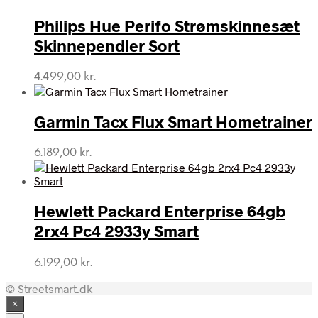
Philips Hue Perifo Strømskinnesæt
Skinnependler Sort
4.499,00
kr.
Garmin Tacx Flux Smart Hometrainer
6.189,00
kr.
Hewlett Packard Enterprise 64gb
2rx4 Pc4 2933y Smart
6.199,00
kr.
© Streetsmart.dk
×