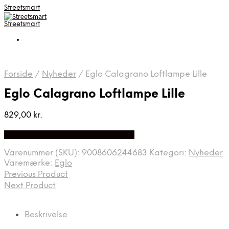
Streetsmart
Streetsmart
Forside
/
Nyheder
/
Eglo Calagrano Loftlampe Lille
Eglo Calagrano Loftlampe Lille
829,00
kr.
Bedste Pris Fundet på Price Index
Varenummer (SKU):
9008606244683
Kategori:
Nyheder
Varemærke:
Eglo
Previous Product
Next Product
Beskrivelse