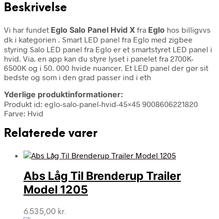
Beskrivelse
Vi har fundet
Eglo Salo Panel Hvid X
fra
Eglo
hos billigvvs
dk i kategorien
. Smart LED panel fra Eglo med zigbee
styring Salo LED panel fra Eglo er et smartstyret LED panel i
hvid. Via. en app kan du styre lyset i panelet fra 2700K-
6500K og i 50. 000 hvide nuancer. Et LED panel der gør sit
bedste og som i den grad passer ind i eth
Yderlige produktinformationer:
Produkt id: eglo-salo-panel-hvid-45×45 9008606221820
Farve: Hvid
Relaterede varer
Abs Låg Til Brenderup Trailer
Model 1205
6.535,00
kr.