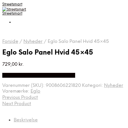
Streetsmart
Streetsmart
Forside
/
Nyheder
/
Eglo Salo Panel Hvid 45×45
Eglo Salo Panel Hvid 45×45
729,00
kr.
Bedste Pris Fundet på Price Index
Varenummer (SKU):
9008606221820
Kategori:
Nyheder
Varemærke:
Eglo
Previous Product
Next Product
Beskrivelse