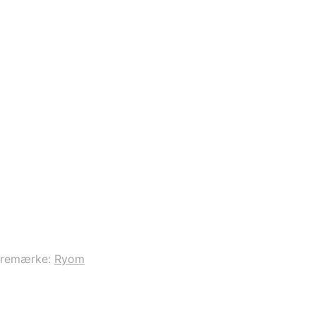
aremærke:
Ryom