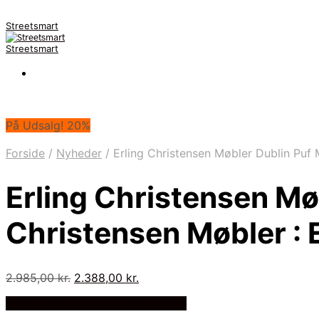
Streetsmart
Streetsmart
På Udsalg! 20%
Forside
/
Nyheder
/
Erling Christensen Møbler Dublin Puf 
Erling Christensen Mø
Christensen Møbler : 
Den
Den
2.985,00
kr.
2.388,00
kr.
oprindelige
aktuelle
Bedste Pris Fundet på Price Index
pris
pris