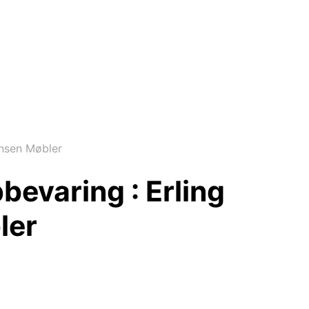
ensen Møbler
bevaring : Erling
ler