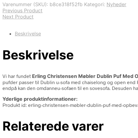
var:
er:
Varenummer (SKU):
b8ce318f52fb
Kategori:
Nyheder
2.985,00 kr..
2.388,00 kr..
Previous Product
Next Product
Beskrivelse
Beskrivelse
Vi har fundet
Erling Christensen Møbler Dublin Puf Med O
pufder passer til Dublin u-sofa med chaiselong og open end
endpå kan den omdanneu-sofaen til en sovesofa. Desuden ha
Yderlige produktinformationer:
Produkt id: erling-christensen-møbler-dublin-puf-med-opbev
Relaterede varer