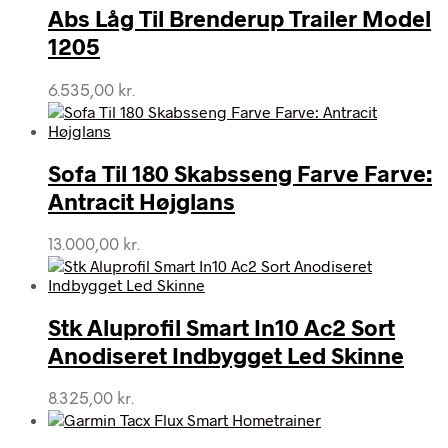
Abs Låg Til Brenderup Trailer Model
1205
6.535,00
kr.
Sofa Til 180 Skabsseng Farve Farve:
Antracit Højglans
13.000,00
kr.
Stk Aluprofil Smart In10 Ac2 Sort
Anodiseret Indbygget Led Skinne
8.325,00
kr.