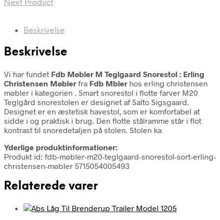
Next Product
Beskrivelse
Beskrivelse
Vi har fundet
Fdb Møbler M Teglgaard Snorestol : Erling
Christensen Møbler
fra
Fdb Mbler
hos erling christensen
møbler i kategorien
. Smart snorestol i flotte farver M20
Teglgård snorestolen er designet af Salto Sigsgaard.
Designet er en æstetisk havestol, som er komfortabel at
sidde i og praktisk i brug. Den flotte stålramme står i flot
kontrast til snoredetaljen på stolen. Stolen ka
Yderlige produktinformationer:
Produkt id: fdb-møbler-m20-teglgaard-snorestol-sort-erling-
christensen-møbler 5715054005493
Relaterede varer