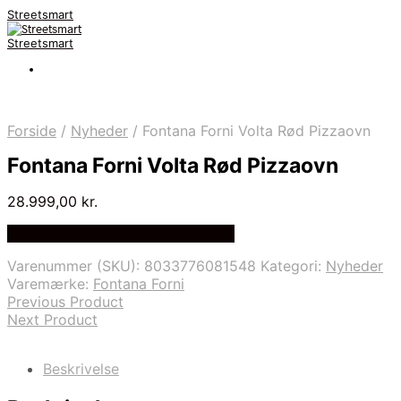
Streetsmart
Streetsmart
Forside
/
Nyheder
/
Fontana Forni Volta Rød Pizzaovn
Fontana Forni Volta Rød Pizzaovn
28.999,00
kr.
Bedste Pris Fundet på Price Index
Varenummer (SKU):
8033776081548
Kategori:
Nyheder
Varemærke:
Fontana Forni
Previous Product
Next Product
Beskrivelse