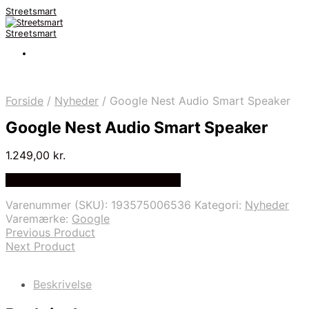
Streetsmart
Streetsmart
Forside
/
Nyheder
/
Google Nest Audio Smart Speaker
Google Nest Audio Smart Speaker
1.249,00
kr.
Bedste Pris Fundet på Price Index
Varenummer (SKU):
193575006536
Kategori:
Nyheder
Varemærke:
Google
Previous Product
Next Product
Beskrivelse