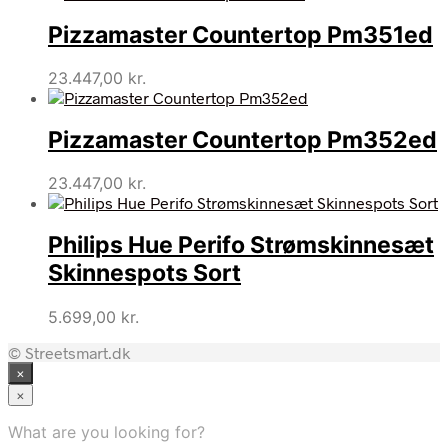
Pizzamaster Countertop Pm351ed
23.447,00
kr.
Pizzamaster Countertop Pm352ed
23.447,00
kr.
Philips Hue Perifo Strømskinnesæt
Skinnespots Sort
5.699,00
kr.
© Streetsmart.dk
×
×
What are you looking for?