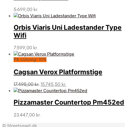
5.699,00
kr.
Orbis Viaris Uni Ladestander Type
Wifi
7.599,00
kr.
På Udsalg! 10%
Cagsan Verox Platformstige
Den
Den
17.495,00
kr.
15.745,50
kr.
oprindelige
aktuelle
pris
pris
var:
er:
Pizzamaster Countertop Pm452ed
17.495,00 kr..
15.745,50 kr..
23.447,00
kr.
© Streetsmart.dk