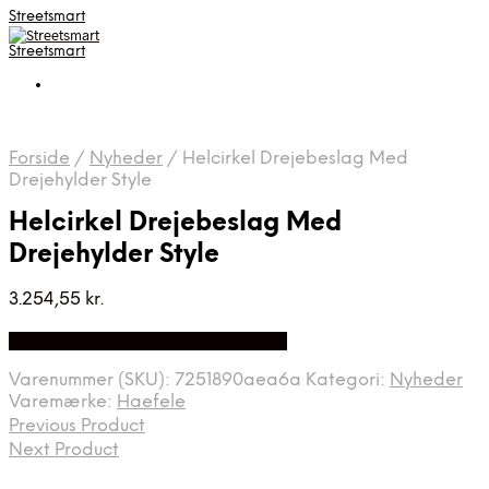
Streetsmart
Streetsmart
Forside
/
Nyheder
/
Helcirkel Drejebeslag Med
Drejehylder Style
Helcirkel Drejebeslag Med
Drejehylder Style
3.254,55
kr.
Bedste Pris Fundet på Price Index
Varenummer (SKU):
7251890aea6a
Kategori:
Nyheder
Varemærke:
Haefele
Previous Product
Next Product