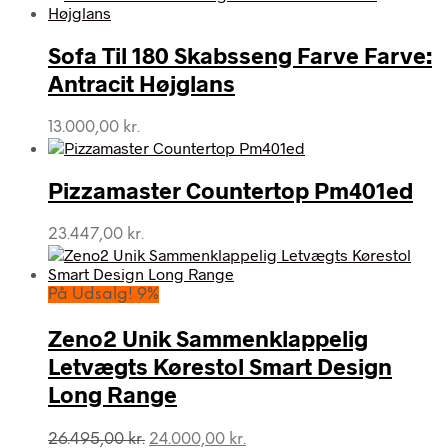
Sofa Til 180 Skabsseng Farve Farve:
Antracit Højglans
13.000,00
kr.
Pizzamaster Countertop Pm401ed
23.447,00
kr.
På Udsalg! 9%
Zeno2 Unik Sammenklappelig
Letvægts Kørestol Smart Design
Long Range
Den
Den
26.495,00
kr.
24.000,00
kr.