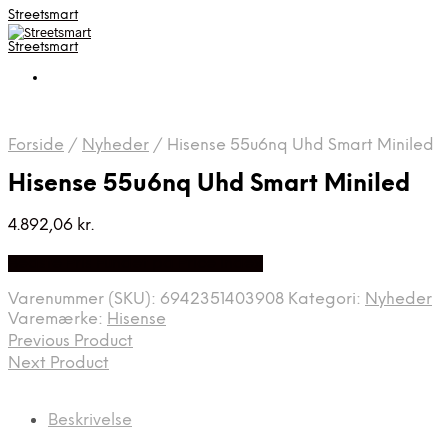
Streetsmart
Streetsmart
Forside
/
Nyheder
/
Hisense 55u6nq Uhd Smart Miniled
Hisense 55u6nq Uhd Smart Miniled
4.892,06
kr.
Bedste Pris Fundet på Price Index
Varenummer (SKU):
6942351403908
Kategori:
Nyheder
Varemærke:
Hisense
Previous Product
Next Product
Beskrivelse