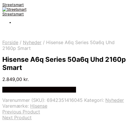
Streetsmart
Streetsmart
Forside
/
Nyheder
/
Hisense A6q Series 50a6q Uhd
2160p Smart
Hisense A6q Series 50a6q Uhd 2160p
Smart
2.849,00
kr.
Bedste Pris Fundet på Price Index
Varenummer (SKU):
6942351416045
Kategori:
Nyheder
Varemærke:
Hisense
Previous Product
Next Product