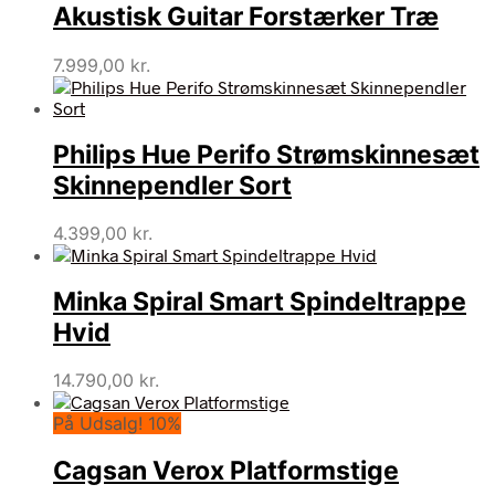
Akustisk Guitar Forstærker Træ
7.999,00
kr.
Philips Hue Perifo Strømskinnesæt
Skinnependler Sort
4.399,00
kr.
Minka Spiral Smart Spindeltrappe
Hvid
14.790,00
kr.
På Udsalg! 10%
Cagsan Verox Platformstige