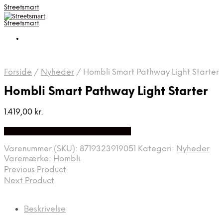
Streetsmart
Streetsmart
Forside
/
Nyheder
/
Hombli Smart Pathway Light Starter
Hombli Smart Pathway Light Starter
1.419,00
kr.
Bedste Pris Fundet på Price Index
Varenummer (SKU):
8719323919051
Kategori:
Nyheder
Varemærke:
Hombli
Previous Product
Next Product
Beskrivelse