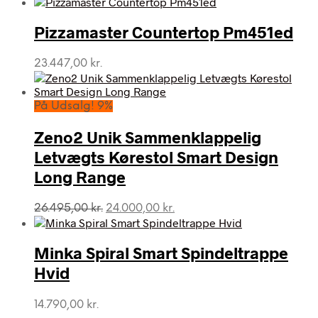
Pizzamaster Countertop Pm451ed
23.447,00
kr.
På Udsalg! 9%
Zeno2 Unik Sammenklappelig
Letvægts Kørestol Smart Design
Long Range
Den
Den
26.495,00
kr.
24.000,00
kr.
oprindelige
aktuelle
pris
pris
var:
er:
Minka Spiral Smart Spindeltrappe
26.495,00 kr..
24.000,00 kr..
Hvid
14.790,00
kr.