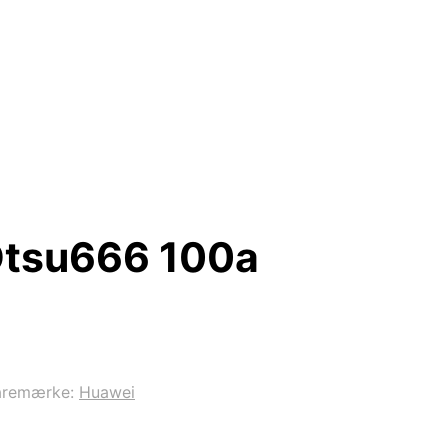
Dtsu666 100a
aremærke:
Huawei