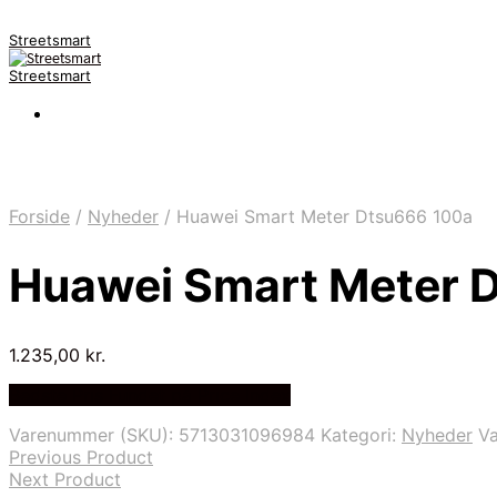
Streetsmart
Streetsmart
Forside
/
Nyheder
/
Huawei Smart Meter Dtsu666 100a
Huawei Smart Meter 
1.235,00
kr.
Bedste Pris Fundet på Price Index
Varenummer (SKU):
5713031096984
Kategori:
Nyheder
V
Previous Product
Next Product