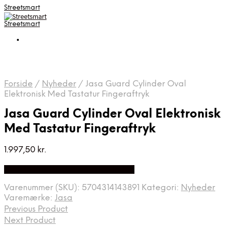
Streetsmart
Streetsmart
Forside
/
Nyheder
/
Jasa Guard Cylinder Oval
Elektronisk Med Tastatur Fingeraftryk
Jasa Guard Cylinder Oval Elektronisk
Med Tastatur Fingeraftryk
1.997,50
kr.
Bedste Pris Fundet på Price Index
Varenummer (SKU):
5704314143891
Kategori:
Nyheder
Varemærke:
Jasa
Previous Product
Next Product