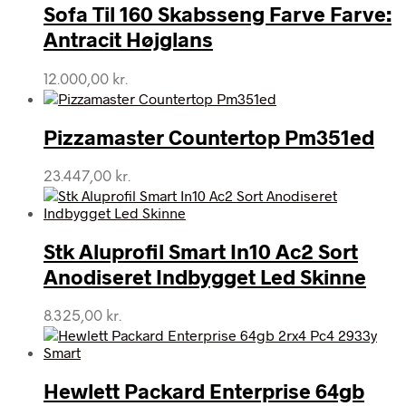
Sofa Til 160 Skabsseng Farve Farve:
Antracit Højglans
12.000,00
kr.
Pizzamaster Countertop Pm351ed
23.447,00
kr.
Stk Aluprofil Smart In10 Ac2 Sort
Anodiseret Indbygget Led Skinne
8.325,00
kr.
Hewlett Packard Enterprise 64gb