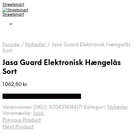
Streetsmart
Streetsmart
Forside
/
Nyheder
/
Jasa Guard Elektronisk Hængelås
Sort
Jasa Guard Elektronisk Hængelås
Sort
1.062,50
kr.
Bedste Pris Fundet på Price Index
Varenummer (SKU):
5704314144171
Kategori:
Nyheder
Varemærke:
Jasa
Previous Product
Next Product