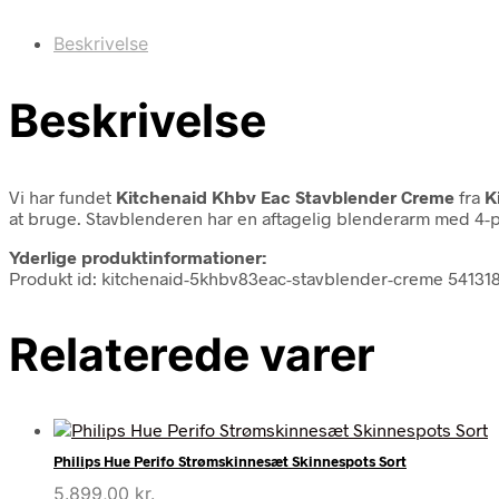
Beskrivelse
Beskrivelse
Vi har fundet
Kitchenaid Khbv Eac Stavblender Creme
fra
K
at bruge. Stavblenderen har en aftagelig blenderarm med 4-punk
Yderlige produktinformationer:
Produkt id: kitchenaid-5khbv83eac-stavblender-creme 54131
Relaterede varer
Philips Hue Perifo Strømskinnesæt Skinnespots Sort
5.899,00
kr.