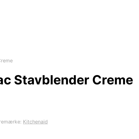
Creme
ac Stavblender Creme
remærke:
Kitchenaid