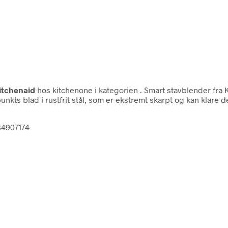
itchenaid
hos kitchenone i kategorien
. Smart stavblender fra
ts blad i rustfrit stål, som er ekstremt skarpt og kan klare de
84907174