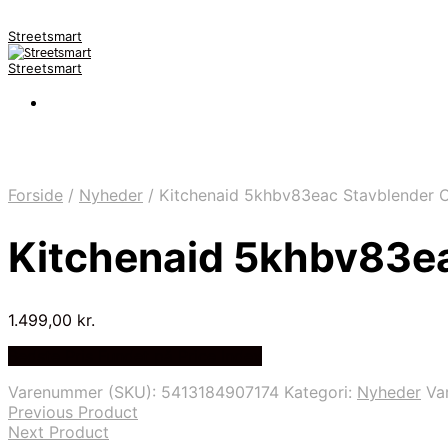
Streetsmart
Streetsmart
Forside
/
Nyheder
/
Kitchenaid 5khbv83eac Stavblender 
Kitchenaid 5khbv83e
1.499,00
kr.
Bedste Pris Fundet på Price Index
Varenummer (SKU):
5413184907174
Kategori:
Nyheder
Va
Previous Product
Next Product