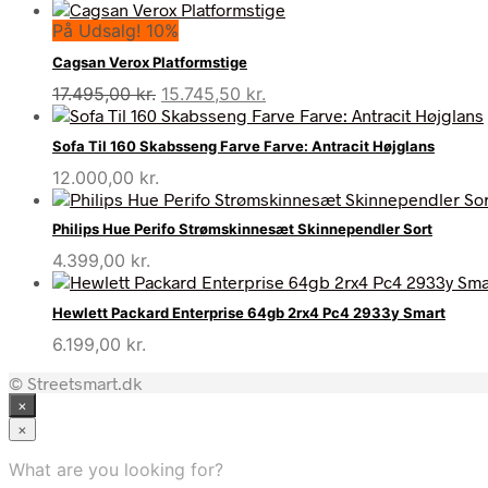
På Udsalg! 10%
Cagsan Verox Platformstige
Den
Den
17.495,00
kr.
15.745,50
kr.
oprindelige
aktuelle
pris
pris
Sofa Til 160 Skabsseng Farve Farve: Antracit Højglans
var:
er:
12.000,00
kr.
17.495,00 kr..
15.745,50 kr..
Philips Hue Perifo Strømskinnesæt Skinnependler Sort
4.399,00
kr.
Hewlett Packard Enterprise 64gb 2rx4 Pc4 2933y Smart
6.199,00
kr.
© Streetsmart.dk
×
×
What are you looking for?