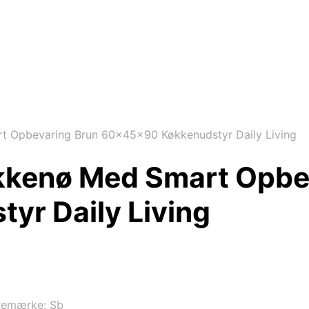
 Opbevaring Brun 60x45x90 Køkkenudstyr Daily Living
kkenø Med Smart Opbe
r Daily Living
remærke:
Sb