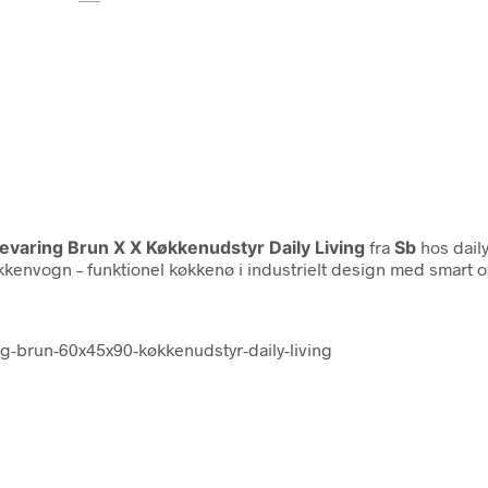
aring Brun X X Køkkenudstyr Daily Living
fra
Sb
hos daily
kkenvogn – funktionel køkkenø i industrielt design med smart o
-brun-60x45x90-køkkenudstyr-daily-living