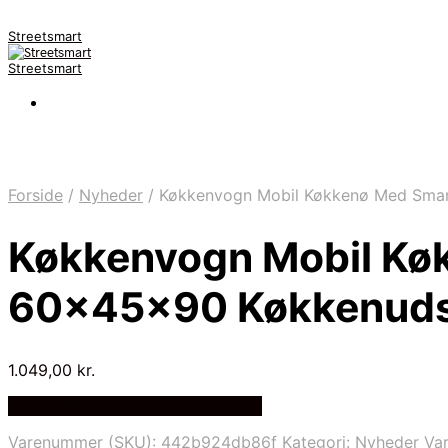
Streetsmart
Streetsmart
Forside
/
Nyheder
/
Køkkenvogn Mobil Køkkenø Med Smart
Køkkenvogn Mobil Kø
60x45x90 Køkkenudsty
1.049,00
kr.
Bedste Pris Fundet på Price Index
Varenummer (SKU):
442b924db86f
Kategori:
Nyheder
Va