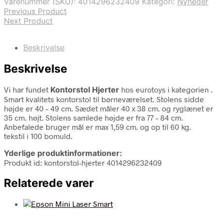
Varenummer (SKU):
4014296232409
Kategori:
Nyheder
899,00 kr..
799,00 kr..
Previous Product
Next Product
Beskrivelse
Beskrivelse
Vi har fundet
Kontorstol Hjerter
hos eurotoys i kategorien
.
Smart kvalitets kontorstol til børneværelset. Stolens sidde
højde er 40 – 49 cm. Sædet måler 40 x 38 cm. og ryglænet er
35 cm. højt. Stolens samlede højde er fra 77 – 84 cm.
Anbefalede bruger mål er max 1,59 cm. og op til 60 kg.
tekstil i 100 bomuld.
Yderlige produktinformationer:
Produkt id: kontorstol-hjerter 4014296232409
Relaterede varer