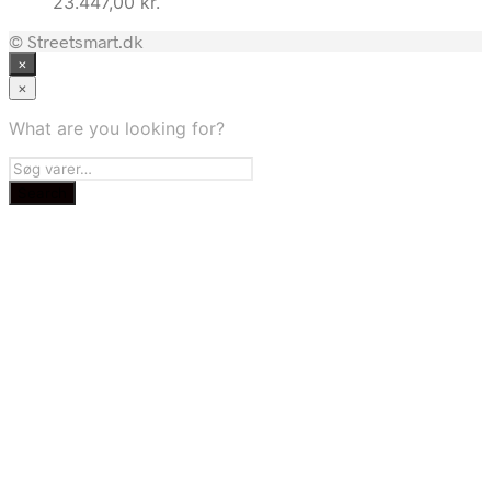
23.447,00
kr.
© Streetsmart.dk
×
×
What are you looking for?