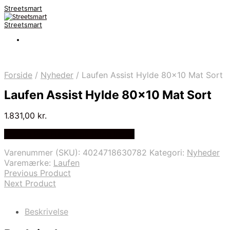
Streetsmart
Streetsmart
Forside
/
Nyheder
/
Laufen Assist Hylde 80×10 Mat Sort
Laufen Assist Hylde 80×10 Mat Sort
1.831,00
kr.
Bedste Pris Fundet på Price Index
Varenummer (SKU):
4024718630782
Kategori:
Nyheder
Varemærke:
Laufen
Previous Product
Next Product
Beskrivelse