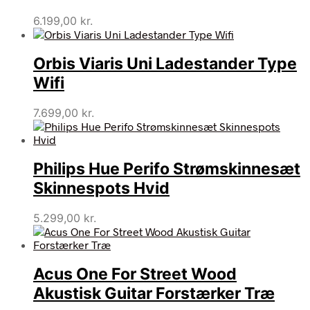
6.199,00
kr.
Orbis Viaris Uni Ladestander Type
Wifi
7.699,00
kr.
Philips Hue Perifo Strømskinnesæt
Skinnespots Hvid
5.299,00
kr.
Acus One For Street Wood
Akustisk Guitar Forstærker Træ