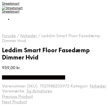
Streetsmart
Streetsmart
Forside
/
Nyheder
/
Leddim Smart Floor Fasedæmp
Dimmer Hvid
Leddim Smart Floor Fasedæmp
Dimmer Hvid
939,00
kr.
Bedste Pris Fundet på Price Index
Varenummer (SKU):
7021988203972
Kategori:
Nyheder
Varemærke:
Sg Armaturen
Previous Product
Next Product