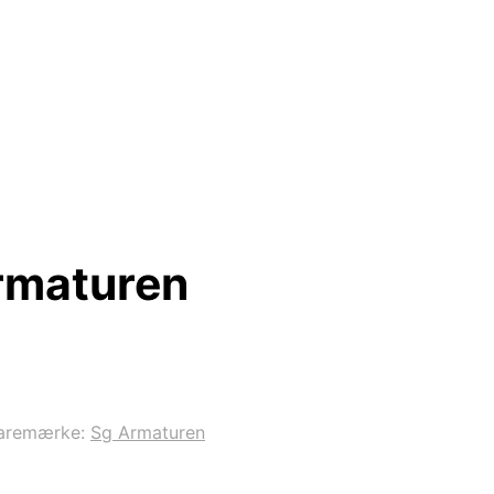
rmaturen
aremærke:
Sg Armaturen