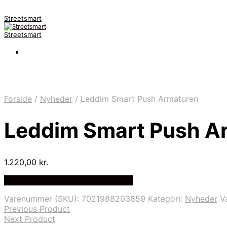
Streetsmart
Streetsmart
Forside
/
Nyheder
/
Leddim Smart Push Armaturen
Leddim Smart Push A
1.220,00
kr.
Bedste Pris Fundet på Price Index
Varenummer (SKU):
7021988203859
Kategori:
Nyheder
V
Previous Product
Next Product