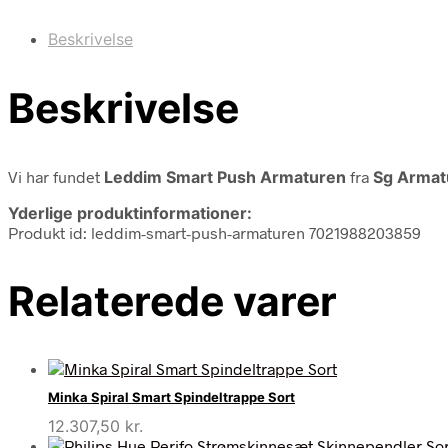
Beskrivelse
Beskrivelse
Vi har fundet
Leddim Smart Push Armaturen
fra
Sg Armat
Yderlige produktinformationer:
Produkt id: leddim-smart-push-armaturen 7021988203859
Relaterede varer
Minka Spiral Smart Spindeltrappe Sort
12.307,50
kr.