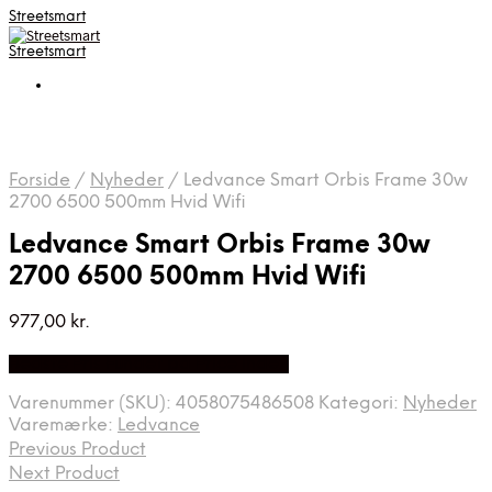
Streetsmart
Streetsmart
Forside
/
Nyheder
/
Ledvance Smart Orbis Frame 30w
2700 6500 500mm Hvid Wifi
Ledvance Smart Orbis Frame 30w
2700 6500 500mm Hvid Wifi
977,00
kr.
Bedste Pris Fundet på Price Index
Varenummer (SKU):
4058075486508
Kategori:
Nyheder
Varemærke:
Ledvance
Previous Product
Next Product