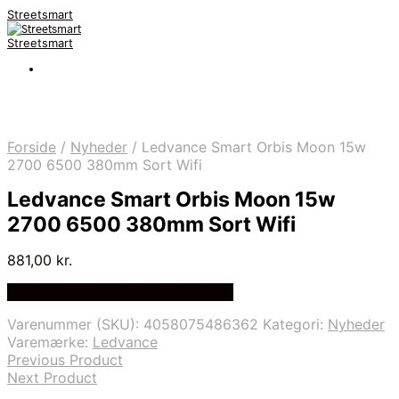
Streetsmart
Streetsmart
Forside
/
Nyheder
/
Ledvance Smart Orbis Moon 15w
2700 6500 380mm Sort Wifi
Ledvance Smart Orbis Moon 15w
2700 6500 380mm Sort Wifi
881,00
kr.
Bedste Pris Fundet på Price Index
Varenummer (SKU):
4058075486362
Kategori:
Nyheder
Varemærke:
Ledvance
Previous Product
Next Product