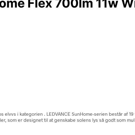
me Flex 700lm 11w Wi
s elvvs i kategorien
. LEDVANCE SunHome-serien består af 19 fo
er, som er designet til at genskabe solens lys så godt som mulig