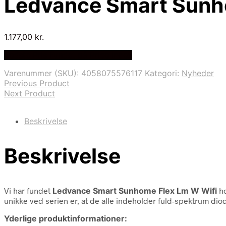
Ledvance Smart Sunho
1.177,00
kr.
Bedste Pris Fundet på Price Index
Varenummer (SKU):
4058075576117
Kategori:
Nyheder
Previous Product
Next Product
Beskrivelse
Beskrivelse
Vi har fundet
Ledvance Smart Sunhome Flex Lm W Wifi
ho
unikke ved serien er, at de alle indeholder fuld-spektrum diod
Yderlige produktinformationer: