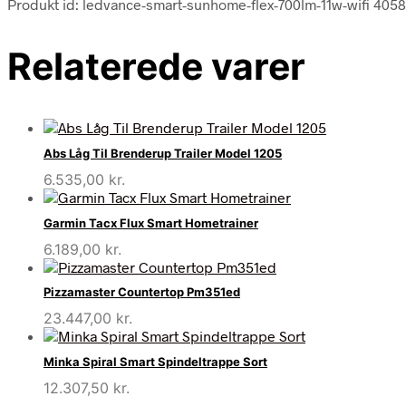
Produkt id: ledvance-smart-sunhome-flex-700lm-11w-wifi 405
Relaterede varer
Abs Låg Til Brenderup Trailer Model 1205
6.535,00
kr.
Garmin Tacx Flux Smart Hometrainer
6.189,00
kr.
Pizzamaster Countertop Pm351ed
23.447,00
kr.
Minka Spiral Smart Spindeltrappe Sort
12.307,50
kr.