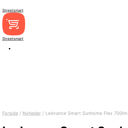
Streetsmart
Streetsmart
Forside
/
Nyheder
/
Ledvance Smart Sunhome Flex 700lm 