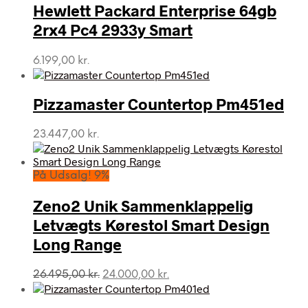
Hewlett Packard Enterprise 64gb
2rx4 Pc4 2933y Smart
6.199,00
kr.
Pizzamaster Countertop Pm451ed
23.447,00
kr.
På Udsalg! 9%
Zeno2 Unik Sammenklappelig
Letvægts Kørestol Smart Design
Long Range
Den
Den
26.495,00
kr.
24.000,00
kr.
oprindelige
aktuelle
pris
pris