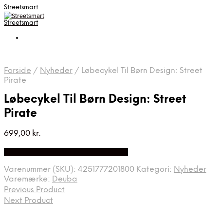
Streetsmart
Streetsmart
Forside
/
Nyheder
/
Løbecykel Til Børn Design: Street
Pirate
Løbecykel Til Børn Design: Street
Pirate
699,00
kr.
Bedste Pris Fundet på Price Index
Varenummer (SKU):
4251777201800
Kategori:
Nyheder
Varemærke:
Deuba
Previous Product
Next Product