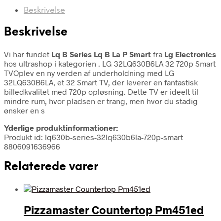
Beskrivelse
Beskrivelse
Vi har fundet
Lq B Series Lq B La P Smart
fra
Lg Electronics
hos ultrashop i kategorien
. LG 32LQ630B6LA 32 720p Smart
TVOplev en ny verden af underholdning med LG
32LQ630B6LA, et 32 Smart TV, der leverer en fantastisk
billedkvalitet med 720p opløsning. Dette TV er ideelt til
mindre rum, hvor pladsen er trang, men hvor du stadig
ønsker en s
Yderlige produktinformationer:
Produkt id: lq630b-series-32lq630b6la-720p-smart
8806091636966
Relaterede varer
Pizzamaster Countertop Pm451ed