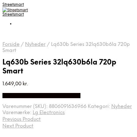
Streetsmart
Streetsmart
Forside
/
Nyheder
/
Lq630b Series 32lq630b6la 720p
Smart
Lq630b Series 32lq630b6la 720p
Smart
1.649,00
kr.
Bedste Pris Fundet på Price Index
Varenummer (SKU):
8806091636966
Kategori:
Nyheder
Varemærke:
Lg Electronics
Previous Product
Next Product