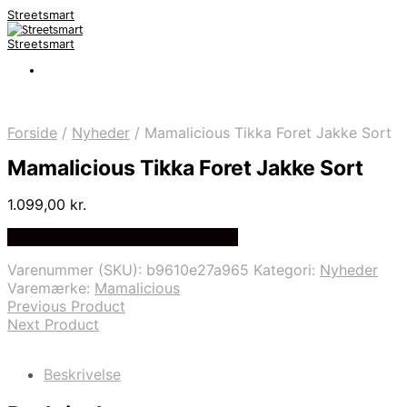
Streetsmart
Streetsmart
Forside
/
Nyheder
/
Mamalicious Tikka Foret Jakke Sort
Mamalicious Tikka Foret Jakke Sort
1.099,00
kr.
Bedste Pris Fundet på Price Index
Varenummer (SKU):
b9610e27a965
Kategori:
Nyheder
Varemærke:
Mamalicious
Previous Product
Next Product
Beskrivelse