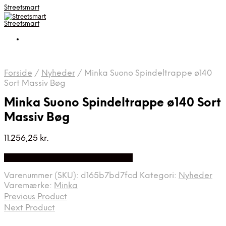
Streetsmart
Streetsmart
Forside
/
Nyheder
/
Minka Suono Spindeltrappe ø140
Sort Massiv Bøg
Minka Suono Spindeltrappe ø140 Sort
Massiv Bøg
11.256,25
kr.
Bedste Pris Fundet på Price Index
Varenummer (SKU):
d165b7bd7fcd
Kategori:
Nyheder
Varemærke:
Minka
Previous Product
Next Product