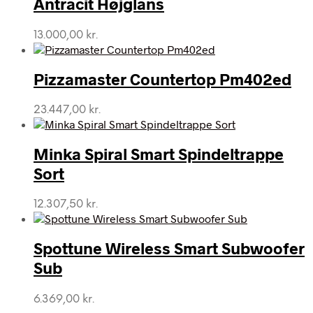
Antracit Højglans
13.000,00
kr.
Pizzamaster Countertop Pm402ed
23.447,00
kr.
Minka Spiral Smart Spindeltrappe
Sort
12.307,50
kr.
Spottune Wireless Smart Subwoofer
Sub
6.369,00
kr.