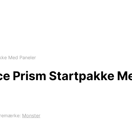
kke Med Paneler
ce Prism Startpakke M
remærke:
Monster