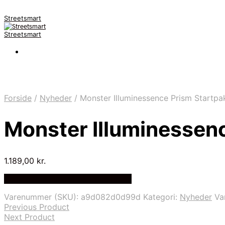
Streetsmart
Streetsmart
Forside
/
Nyheder
/
Monster Illuminessence Prism Startpa
Monster Illuminessen
1.189,00
kr.
Bedste Pris Fundet på Price Index
Varenummer (SKU):
a9d082d0d99d
Kategori:
Nyheder
Va
Previous Product
Next Product