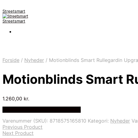
Streetsmart
Streetsmart
Forside
/
Nyheder
/
Motionblinds Smart Rullegardin Upgra
Motionblinds Smart Ru
1.260,00
kr.
Bedste Pris Fundet på Price Index
Varenummer (SKU):
8718575165810
Kategori:
Nyheder
Va
Previous Product
Next Product