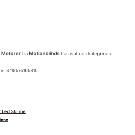
t Motorer
fra
Motionblinds
hos wattoo i kategorien
.
rer 8718575165810
kinne