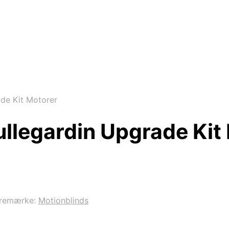
de Kit Motorer
llegardin Upgrade Kit
remærke:
Motionblinds