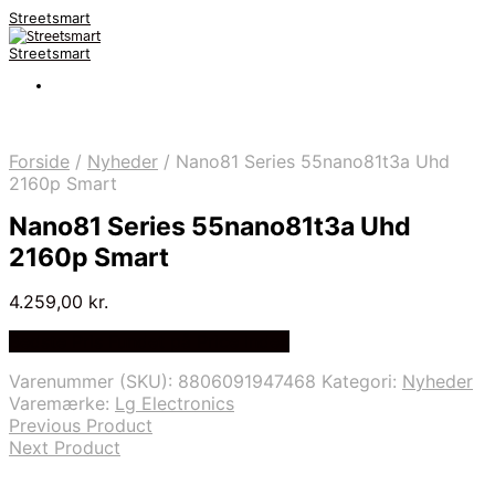
Streetsmart
Streetsmart
Forside
/
Nyheder
/
Nano81 Series 55nano81t3a Uhd
2160p Smart
Nano81 Series 55nano81t3a Uhd
2160p Smart
4.259,00
kr.
Bedste Pris Fundet på Price Index
Varenummer (SKU):
8806091947468
Kategori:
Nyheder
Varemærke:
Lg Electronics
Previous Product
Next Product