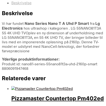
Beskrivelse
Beskrivelse
Vi har fundet
Nano Series Nano T A Uhd P Smart
fra
Lg
Electronics
hos ultrashop i kategorien
. LG 55NANO81T3A
55 4K UHD TVOplev en ny dimension af underholdning med
LG 55NANO81T3A, en 55 4K UHD TV, der bringer billeder til
livs med en imponerende opløsning på 2160p. Denne TV-
model er udstyret med NanoCell-teknologi, der forbedrer
farvepræcisione
Yderlige produktinformationer:
Produkt id: nano81-series-55nano81t3a-uhd-2160p-smart
8806091947468
Relaterede varer
Pizzamaster Countertop Pm402ed