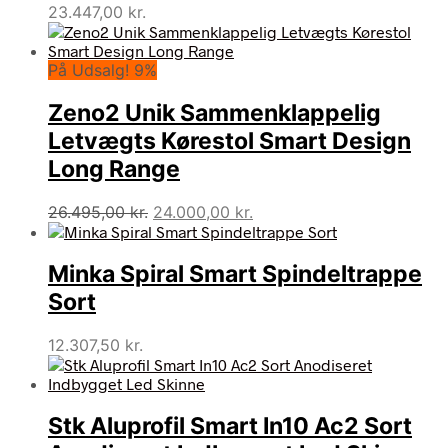
23.447,00
kr.
På Udsalg! 9%
Zeno2 Unik Sammenklappelig
Letvægts Kørestol Smart Design
Long Range
Den
Den
26.495,00
kr.
24.000,00
kr.
oprindelige
aktuelle
pris
pris
Minka Spiral Smart Spindeltrappe
var:
er:
26.495,00 kr..
24.000,00 kr..
Sort
12.307,50
kr.
Stk Aluprofil Smart In10 Ac2 Sort