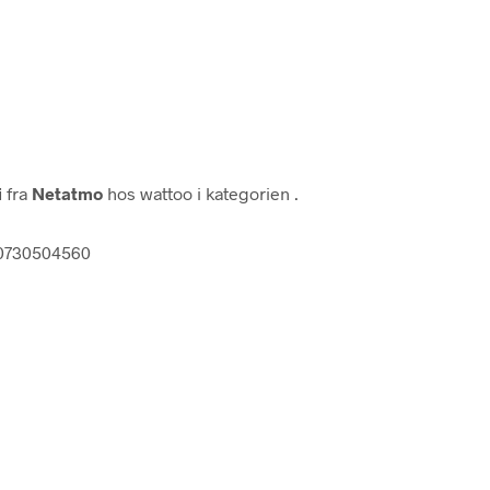
i
fra
Netatmo
hos wattoo i kategorien
.
700730504560