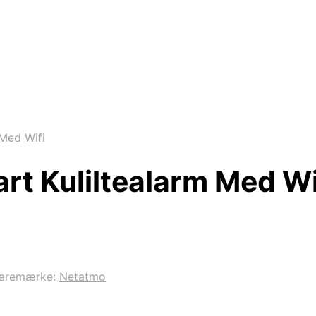
Med Wifi
t Kuliltealarm Med Wi
aremærke:
Netatmo