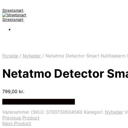
Streetsmart
Streetsmart
Forside
/
Nyheder
/
Netatmo Detector Smart Kuliltealarm 
Netatmo Detector Smar
799,00
kr.
Bedste Pris Fundet på Price Index
Varenummer (SKU):
3700730504560
Kategori:
Nyheder
V
Previous Product
Next Product