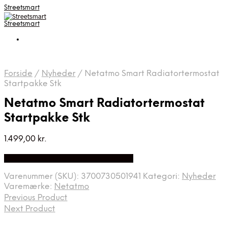
Streetsmart
Streetsmart
Forside
/
Nyheder
/
Netatmo Smart Radiatortermostat
Startpakke Stk
Netatmo Smart Radiatortermostat
Startpakke Stk
1.499,00
kr.
Bedste Pris Fundet på Price Index
Varenummer (SKU):
3700730501941
Kategori:
Nyheder
Varemærke:
Netatmo
Previous Product
Next Product