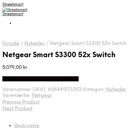
Streetsmart
Streetsmart
Forside
/
Nyheder
/
Netgear Smart S3300 52x Switch
Netgear Smart S3300 52x Switch
5.079,00
kr.
Bedste Pris Fundet på Price Index
Varenummer (SKU):
606449173253
Kategori:
Nyheder
Varemærke:
Netgear
Previous Product
Next Product
Beskrivelse