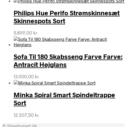
Philips Hue Perifo Strømskinnesæt
Skinnespots Sort
5.899,00
kr.
Sofa Til 180 Skabsseng Farve Farve:
Antracit Højglans
13.000,00
kr.
Minka Spiral Smart Spindeltrappe
Sort
12.307,50
kr.
© Streetsmart.dk